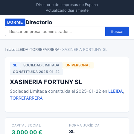
Directorio de empresas de Espana
Actualizado diariamente
Directorio
BORME
Buscar
Inicio
›
LLEIDA
›
TORREFARRERA
› XASINERIA FORTUNY SL
SL
SOCIEDAD LIMITADA
UNIPERSONAL
CONSTITUIDA 2025-01-22
XASINERIA FORTUNY SL
Sociedad Limitada constituida el 2025-01-22 en
LLEIDA
,
TORREFARRERA
CAPITAL SOCIAL
FORMA JURÍDICA
SL
3.000,00 €