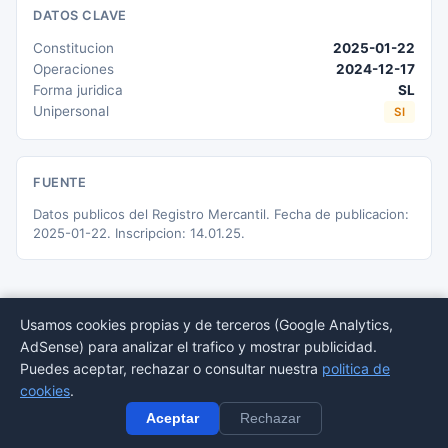
DATOS CLAVE
Constitucion
2025-01-22
Operaciones
2024-12-17
Forma juridica
SL
Unipersonal
SI
FUENTE
Datos publicos del Registro Mercantil. Fecha de publicacion:
2025-01-22. Inscripcion: 14.01.25.
Usamos cookies propias y de terceros (Google Analytics,
AdSense) para analizar el trafico y mostrar publicidad.
© 2026 BORMEDirectorio — Datos publicos del Registro Mercantil
Puedes aceptar, rechazar o consultar nuestra
politica de
Provincias
Sectores
Estadisticas
Aviso
Privacidad
Cookies
Sitemap
cookies
.
legal
Aceptar
Rechazar