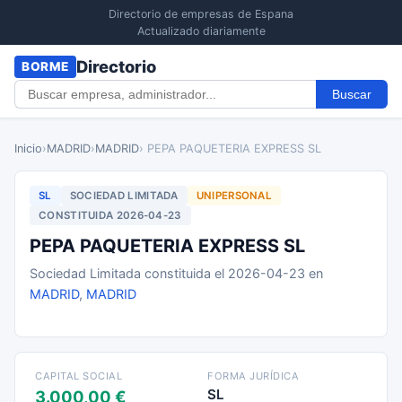
Directorio de empresas de Espana
Actualizado diariamente
Directorio
BORME
Buscar
Inicio
›
MADRID
›
MADRID
› PEPA PAQUETERIA EXPRESS SL
SL
SOCIEDAD LIMITADA
UNIPERSONAL
CONSTITUIDA 2026-04-23
PEPA PAQUETERIA EXPRESS SL
Sociedad Limitada constituida el 2026-04-23 en
MADRID
,
MADRID
CAPITAL SOCIAL
FORMA JURÍDICA
SL
3.000,00 €