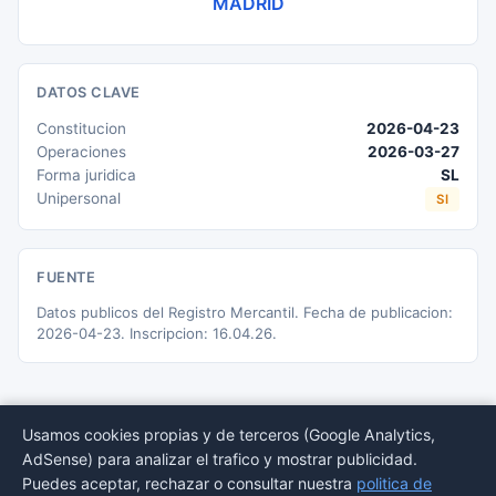
MADRID
DATOS CLAVE
Constitucion
2026-04-23
Operaciones
2026-03-27
Forma juridica
SL
Unipersonal
SI
FUENTE
Datos publicos del Registro Mercantil. Fecha de publicacion:
2026-04-23. Inscripcion: 16.04.26.
Usamos cookies propias y de terceros (Google Analytics,
AdSense) para analizar el trafico y mostrar publicidad.
© 2026 BORMEDirectorio — Datos publicos del Registro Mercantil
Puedes aceptar, rechazar o consultar nuestra
politica de