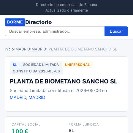
Directorio de empresas de Espana
Actualizado diariamente
Directorio
BORME
Buscar
Inicio
›
MADRID
›
MADRID
› PLANTA DE BIOMETANO SANCHO SL
SL
SOCIEDAD LIMITADA
UNIPERSONAL
CONSTITUIDA 2026-05-06
PLANTA DE BIOMETANO SANCHO SL
Sociedad Limitada constituida el 2026-05-06 en
MADRID
,
MADRID
CAPITAL SOCIAL
FORMA JURÍDICA
SL
1,00 €