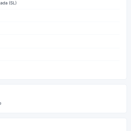
tada (SL)
e