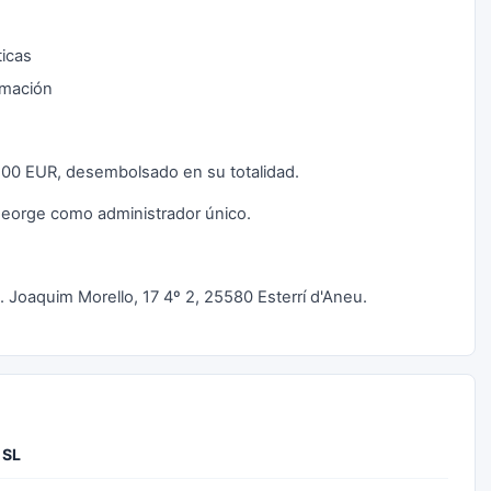
ticas
rmación
00,00 EUR, desembolsado en su totalidad.
George como administrador único.
a. Joaquim Morello, 17 4º 2, 25580 Esterrí d'Aneu.
 SL