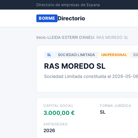
Directorio de empresas de Espana
Directorio
BORME
Inicio
›
LLEIDA
›
ESTERRI D'ANEU
› RAS MOREDO SL
SL
SOCIEDAD LIMITADA
UNIPERSONAL
CO
RAS MOREDO SL
Sociedad Limitada constituida el 2026-05-0
CAPITAL SOCIAL
FORMA JURÍDICA
SL
3.000,00 €
ANTIGÜEDAD
2026