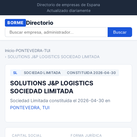
Directorio de empresas de Espana
Actualizado diariamente
Directorio
BORME
Buscar
Inicio
›
PONTEVEDRA
›
TUI
› SOLUTIONS J&P LOGISTICS SOCIEDAD LIMITADA
SL
SOCIEDAD LIMITADA
CONSTITUIDA 2026-04-30
SOLUTIONS J&P LOGISTICS
SOCIEDAD LIMITADA
Sociedad Limitada constituida el 2026-04-30 en
PONTEVEDRA
,
TUI
CAPITAL SOCIAL
FORMA JURÍDICA