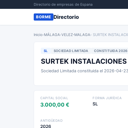
Directorio de empresas de Espana
Directorio
BORME
Inicio
›
MÁLAGA
›
VELEZ-MALAGA
› SURTEK INSTALACI
SL
SOCIEDAD LIMITADA
CONSTITUIDA 2026
SURTEK INSTALACIONES
Sociedad Limitada constituida el 2026-04-2
CAPITAL SOCIAL
FORMA JURÍDICA
SL
3.000,00 €
ANTIGÜEDAD
2026