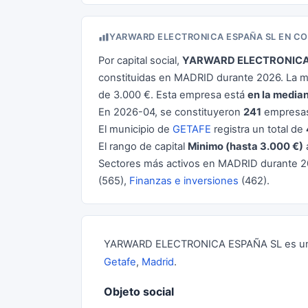
YARWARD ELECTRONICA ESPAÑA SL EN C
Por capital social,
YARWARD ELECTRONICA
constituidas en MADRID durante 2026. La me
de 3.000 €. Esta empresa está
en la media
En 2026-04, se constituyeron
241
empresas
El municipio de
GETAFE
registra un total de
El rango de capital
Minimo (hasta 3.000 €)
Sectores más activos en MADRID durante 
(565),
Finanzas e inversiones
(462).
YARWARD ELECTRONICA ESPAÑA SL es una So
Getafe
,
Madrid
.
Objeto social