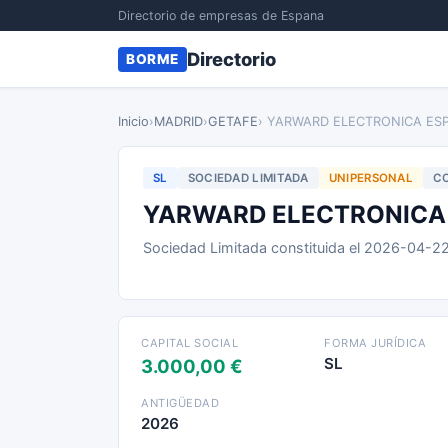
Directorio de empresas de Espana
Directorio
BORME
Inicio
›
MADRID
›
GETAFE
› YARWARD ELECTRONICA ES
SL
SOCIEDAD LIMITADA
UNIPERSONAL
CO
YARWARD ELECTRONICA
Sociedad Limitada constituida el 2026-04-2
CAPITAL SOCIAL
FORMA JURÍDICA
SL
3.000,00 €
ANTIGÜEDAD
2026