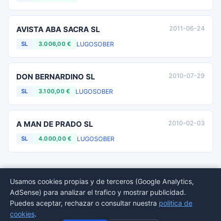
AVISTA ABA SACRA SL
2011-06-24
LUGO
SOBER
SL
3.006,00 €
DON BERNARDINO SL
2010-07-29
LUGO
SOBER
SL
3.100,00 €
A MAN DE PRADO SL
2010-02-03
LUGO
SOBER
SL
4.000,00 €
Usamos cookies propias y de terceros (Google Analytics,
AdSense) para analizar el trafico y mostrar publicidad.
© 2026 BORMEDirectorio — Datos publicos del Registro Mercantil
Puedes aceptar, rechazar o consultar nuestra
politica de
Provincias
Sectores
Estadisticas
Aviso
Privacidad
Cookies
Sitemap
cookies
.