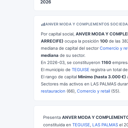
2026
ANVER MODA Y COMPLEMENTOS SOCIEDAD 
Por capital social,
ANVER MODA Y COMPLEM
ARRECIFE)
ocupa la posición
100
de las 38
mediana de capital del sector
Comercio y ret
mediana
de su sector.
En 2026-03, se constituyeron
1160
empresa
El municipio de
TEGUISE
registra un total d
El rango de capital
Minimo (hasta 3.000 €)
Sectores más activos en LAS PALMAS dura
restauracion
(66),
Comercio y retail
(55).
Presenta
ANVER MODA Y COMPLEMENTO
constituida en
TEGUISE
,
LAS PALMAS
el 2