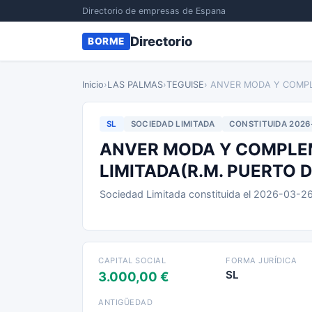
Directorio de empresas de Espana
Directorio
BORME
Inicio
›
LAS PALMAS
›
TEGUISE
› ANVER MODA Y COMPL
SL
SOCIEDAD LIMITADA
CONSTITUIDA 2026
ANVER MODA Y COMPLE
LIMITADA(R.M. PUERTO D
Sociedad Limitada constituida el 2026-03-2
CAPITAL SOCIAL
FORMA JURÍDICA
SL
3.000,00 €
ANTIGÜEDAD