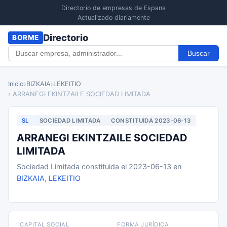
Directorio de empresas de Espana
Actualizado diariamente
Directorio
BORME
Buscar
Inicio
›
BIZKAIA
›
LEKEITIO
› ARRANEGI EKINTZAILE SOCIEDAD LIMITADA
SL
SOCIEDAD LIMITADA
CONSTITUIDA 2023-06-13
ARRANEGI EKINTZAILE SOCIEDAD
LIMITADA
Sociedad Limitada constituida el 2023-06-13 en
BIZKAIA
,
LEKEITIO
CAPITAL SOCIAL
FORMA JURÍDICA