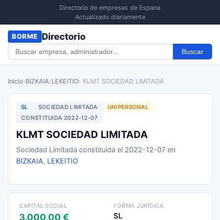
Directorio de empresas de Espana
Actualizado diariamente
Directorio
BORME
Buscar
Inicio
›
BIZKAIA
›
LEKEITIO
› KLMT SOCIEDAD LIMITADA
SL
SOCIEDAD LIMITADA
UNIPERSONAL
CONSTITUIDA 2022-12-07
KLMT SOCIEDAD LIMITADA
Sociedad Limitada constituida el 2022-12-07 en
BIZKAIA
,
LEKEITIO
CAPITAL SOCIAL
FORMA JURÍDICA
SL
3.000,00 €