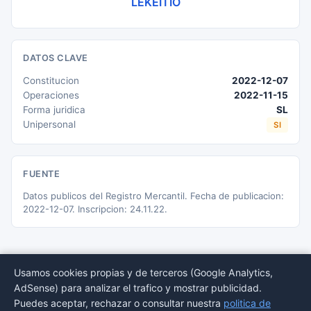
LEKEITIO
DATOS CLAVE
Constitucion
2022-12-07
Operaciones
2022-11-15
Forma juridica
SL
Unipersonal
SI
FUENTE
Datos publicos del Registro Mercantil. Fecha de publicacion:
2022-12-07. Inscripcion: 24.11.22.
Usamos cookies propias y de terceros (Google Analytics,
AdSense) para analizar el trafico y mostrar publicidad.
© 2026 BORMEDirectorio — Datos publicos del Registro Mercantil
Puedes aceptar, rechazar o consultar nuestra
politica de