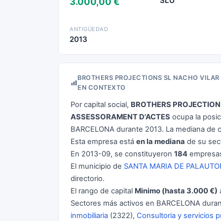
SLU
3.000,00 €
ANTIGÜEDAD
2013
BROTHERS PROJECTIONS SL NACHO VILAR
EN CONTEXTO
Por capital social,
BROTHERS PROJECTIONS
ASSESSORAMENT D'ACTES
ocupa la posi
BARCELONA durante 2013. La mediana de ca
Esta empresa está
en la mediana
de su sect
En 2013-09, se constituyeron
184
empresas
El municipio de
SANTA MARIA DE PALAUT
directorio.
El rango de capital
Minimo (hasta 3.000 €)
Sectores más activos en BARCELONA duran
inmobiliaria
(2322),
Consultoria y servicios 