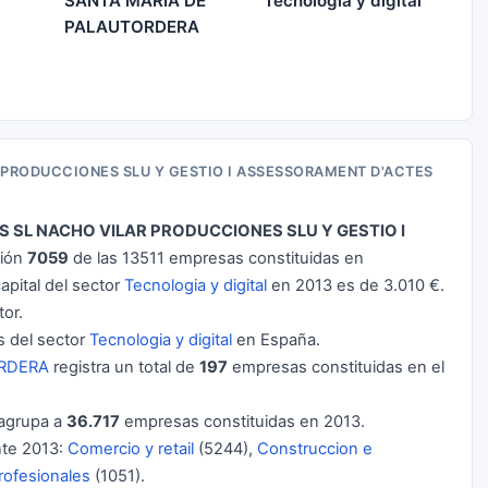
SANTA MARIA DE
Tecnologia y digital
PALAUTORDERA
 PRODUCCIONES SLU Y GESTIO I ASSESSORAMENT D'ACTES
 SL NACHO VILAR PRODUCCIONES SLU Y GESTIO I
ción
7059
de las 13511 empresas constituidas en
pital del sector
Tecnologia y digital
en 2013 es de 3.010 €.
or.
 del sector
Tecnologia y digital
en España.
ORDERA
registra un total de
197
empresas constituidas en el
agrupa a
36.717
empresas constituidas en 2013.
te 2013:
Comercio y retail
(5244),
Construccion e
profesionales
(1051).