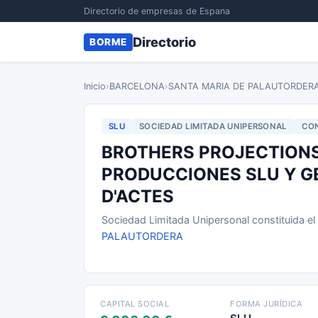
Directorio de empresas de Espana
Directorio
BORME
Inicio
›
BARCELONA
›
SANTA MARIA DE PALAUTORDER
SLU
SOCIEDAD LIMITADA UNIPERSONAL
CON
BROTHERS PROJECTIONS
PRODUCCIONES SLU Y G
D'ACTES
Sociedad Limitada Unipersonal constituida e
PALAUTORDERA
CAPITAL SOCIAL
FORMA JURÍDICA