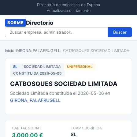
Directorio de empresas de Espana
Actualizado diariamente
Directorio
BORME
Buscar
Inicio
›
GIRONA
›
PALAFRUGELL
› CATBOSQUES SOCIEDAD LIMITADA
SL
SOCIEDAD LIMITADA
UNIPERSONAL
CONSTITUIDA 2026-05-06
CATBOSQUES SOCIEDAD LIMITADA
Sociedad Limitada constituida el 2026-05-06 en
GIRONA
,
PALAFRUGELL
CAPITAL SOCIAL
FORMA JURÍDICA
SL
3.000,00 €