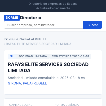
Directorio de empresas de Espana
Actualizado diariamente
Directorio
BORME
Buscar
Inicio
›
GIRONA
›
PALAFRUGELL
› RAFA'S ELITE SERVICES SOCIEDAD LIMITADA
SL
SOCIEDAD LIMITADA
CONSTITUIDA 2026-03-18
RAFA'S ELITE SERVICES SOCIEDAD
LIMITADA
Sociedad Limitada constituida el 2026-03-18 en
GIRONA
,
PALAFRUGELL
CAPITAL SOCIAL
FORMA JURÍDICA