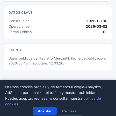
DATOS CLAVE
Constitucion
2026-03-18
Operaciones
2026-03-02
Forma juridica
SL
FUENTE
Datos publicos del Registro Mercantil. Fecha de publicacion:
2026-03-18. Inscripcion: 12.03.26.
Usamos cookies propias y de terceros (Google Analytics,
AdSense) para analizar el trafico y mostrar publicidad.
© 2026 BORMEDirectorio — Datos publicos del Registro Mercantil
Puedes aceptar, rechazar o consultar nuestra
politica de
Provincias
Sectores
Estadisticas
Aviso
Privacidad
Cookies
Sitemap
cookies
.
legal
Aceptar
Rechazar