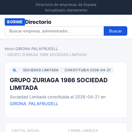
Directorio de empresas de Espana
Actualizado diariamente
Directorio
BORME
Buscar
Inicio
›
GIRONA
›
PALAFRUGELL
› GRUPO ZURIAGA 1986 SOCIEDAD LIMITADA
SL
SOCIEDAD LIMITADA
CONSTITUIDA 2026-04-21
GRUPO ZURIAGA 1986 SOCIEDAD
LIMITADA
Sociedad Limitada constituida el 2026-04-21 en
GIRONA
,
PALAFRUGELL
CAPITAL SOCIAL
FORMA JURÍDICA