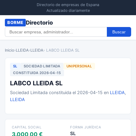
Directorio de empresas de Espana
Actualizado diariamente
Directorio
BORME
Buscar
Inicio
›
LLEIDA
›
LLEIDA
› LABCO LLEIDA SL
SL
SOCIEDAD LIMITADA
UNIPERSONAL
CONSTITUIDA 2026-04-15
LABCO LLEIDA SL
Sociedad Limitada constituida el 2026-04-15 en
LLEIDA
,
LLEIDA
CAPITAL SOCIAL
FORMA JURÍDICA
SL
3.000,00 €