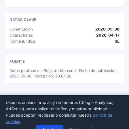
DATOS CLAVE
Constitucion
2026-05-06
Operaciones
2026-04-17
Forma juridica
SL
FUENTE
Datos publicos del Registro Mercantil. Fecha de publicacion:
2026-05-06. Inscripcion: 28.04.26.
Usamos cookies propias y de terceros (Google Analytics,
AdSense) para analizar el trafico y mostrar publicidad.
© 2026 BORMEDirectorio — Datos publicos del Registro Mercantil
Puedes aceptar, rechazar o consultar nuestra
politica de
Provincias
Sectores
Estadisticas
Aviso
Privacidad
Cookies
Sitemap
cookies
.
legal