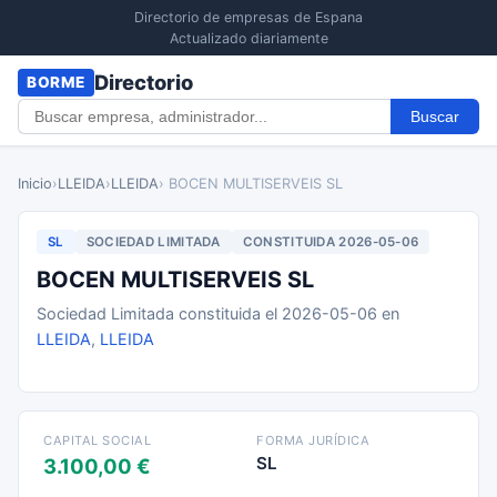
Directorio de empresas de Espana
Actualizado diariamente
Directorio
BORME
Buscar
Inicio
›
LLEIDA
›
LLEIDA
› BOCEN MULTISERVEIS SL
SL
SOCIEDAD LIMITADA
CONSTITUIDA 2026-05-06
BOCEN MULTISERVEIS SL
Sociedad Limitada constituida el 2026-05-06 en
LLEIDA
,
LLEIDA
CAPITAL SOCIAL
FORMA JURÍDICA
SL
3.100,00 €