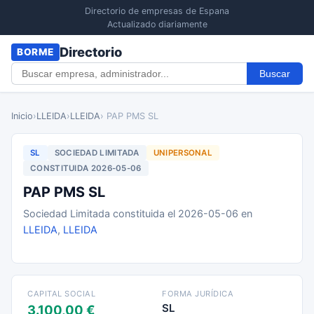
Directorio de empresas de Espana
Actualizado diariamente
Directorio
BORME
Buscar
Inicio
›
LLEIDA
›
LLEIDA
› PAP PMS SL
SL
SOCIEDAD LIMITADA
UNIPERSONAL
CONSTITUIDA 2026-05-06
PAP PMS SL
Sociedad Limitada constituida el 2026-05-06 en
LLEIDA
,
LLEIDA
CAPITAL SOCIAL
FORMA JURÍDICA
SL
3.100,00 €