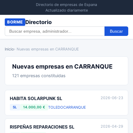
Directorio de empresas de Espana
Actualizado diariamente
Directorio
BORME
Buscar
Inicio
› Nuevas empresas en CARRANQUE
Nuevas empresas en CARRANQUE
121 empresas constituidas
HABITA SOLARPUNK SL
2026-06-23
TOLEDO
CARRANQUE
SL
14.000,00 €
RISPEÑAS REPARACIONES SL
2026-04-29