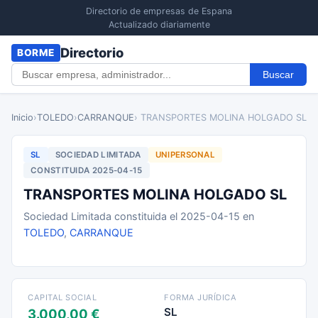
Directorio de empresas de Espana
Actualizado diariamente
Directorio
BORME
Buscar
Inicio
›
TOLEDO
›
CARRANQUE
› TRANSPORTES MOLINA HOLGADO SL
SL
SOCIEDAD LIMITADA
UNIPERSONAL
CONSTITUIDA 2025-04-15
TRANSPORTES MOLINA HOLGADO SL
Sociedad Limitada constituida el 2025-04-15 en
TOLEDO
,
CARRANQUE
CAPITAL SOCIAL
FORMA JURÍDICA
SL
3.000,00 €