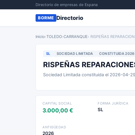
Directorio de empresas de Espana
Directorio
BORME
Inicio
›
TOLEDO
›
CARRANQUE
› RISPEÑAS REPARACION
SL
SOCIEDAD LIMITADA
CONSTITUIDA 2026
RISPEÑAS REPARACIONE
Sociedad Limitada constituida el 2026-04-2
CAPITAL SOCIAL
FORMA JURÍDICA
SL
3.000,00 €
ANTIGÜEDAD
2026