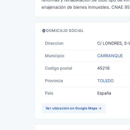
reformas y rehabilitación de todo tipo de in
enajenación de bienes inmuebles. CNAE 9
DOMICILIO SOCIAL
Direccion
C/ LONDRES, 5-
Municipio
CARRANQUE
Codigo postal
45216
Provincia
TOLEDO
Pais
España
Ver ubicación en Google Maps →