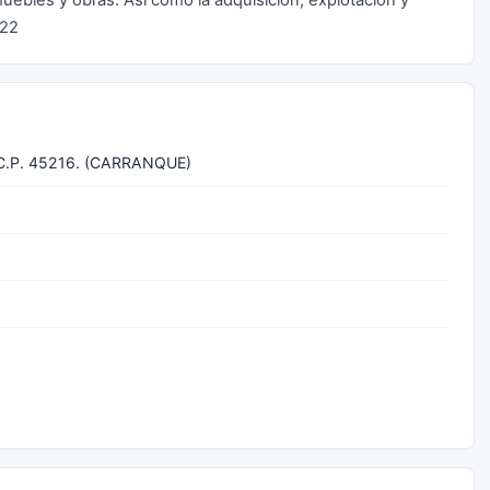
muebles y obras. Así como la adquisición, explotación y
522
C.P. 45216. (CARRANQUE)