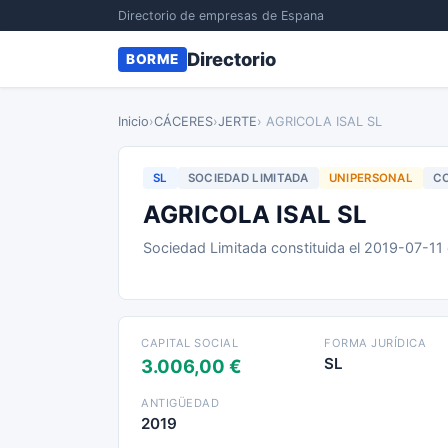
Directorio de empresas de Espana
Directorio
BORME
Inicio
›
CÁCERES
›
JERTE
› AGRICOLA ISAL SL
SL
SOCIEDAD LIMITADA
UNIPERSONAL
CO
AGRICOLA ISAL SL
Sociedad Limitada constituida el 2019-07-11
CAPITAL SOCIAL
FORMA JURÍDICA
SL
3.006,00 €
ANTIGÜEDAD
2019