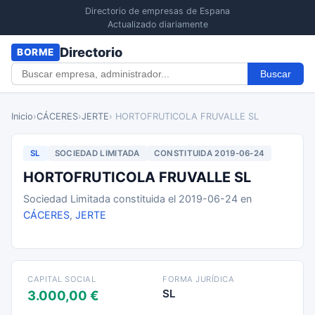
Directorio de empresas de Espana
Actualizado diariamente
Directorio
BORME
Buscar
Inicio
›
CÁCERES
›
JERTE
› HORTOFRUTICOLA FRUVALLE SL
SL
SOCIEDAD LIMITADA
CONSTITUIDA 2019-06-24
HORTOFRUTICOLA FRUVALLE SL
Sociedad Limitada constituida el 2019-06-24 en
CÁCERES
,
JERTE
CAPITAL SOCIAL
FORMA JURÍDICA
SL
3.000,00 €