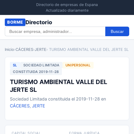
Directorio de empresas de Espana
Actualizado diariamente
Directorio
BORME
Buscar
Inicio
›
CÁCERES
›
JERTE
› TURISMO AMBIENTAL VALLE DEL JERTE SL
SL
SOCIEDAD LIMITADA
UNIPERSONAL
CONSTITUIDA 2019-11-28
TURISMO AMBIENTAL VALLE DEL
JERTE SL
Sociedad Limitada constituida el 2019-11-28 en
CÁCERES
,
JERTE
CAPITAL SOCIAL
FORMA JURÍDICA