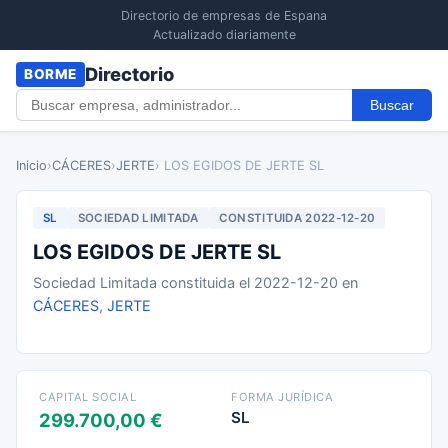
Directorio de empresas de Espana
Actualizado diariamente
Directorio
BORME
Buscar
Inicio
›
CÁCERES
›
JERTE
› LOS EGIDOS DE JERTE SL
SL
SOCIEDAD LIMITADA
CONSTITUIDA 2022-12-20
LOS EGIDOS DE JERTE SL
Sociedad Limitada constituida el 2022-12-20 en
CÁCERES
,
JERTE
CAPITAL SOCIAL
FORMA JURÍDICA
SL
299.700,00 €